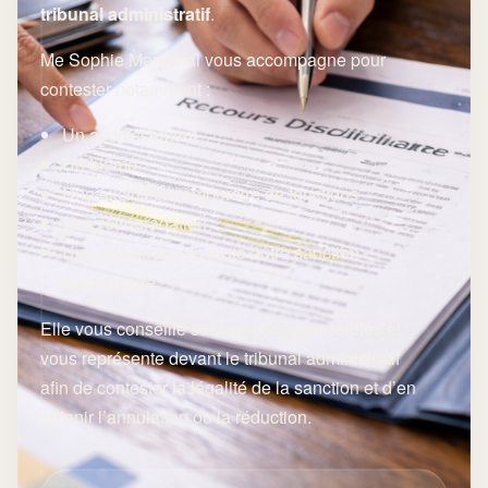
tribunal administratif
.
Me Sophie Maréchal vous accompagne pour
contester notamment :
Un avertissement
Un blâme
Une exclusion temporaire de fonctions
Une rétrogradation
Une révocation ou toute autre sanction
disciplinaire
Elle vous conseille sur les recours possibles et
vous représente devant le tribunal administratif
afin de contester la légalité de la sanction et d’en
obtenir l’annulation ou la réduction.