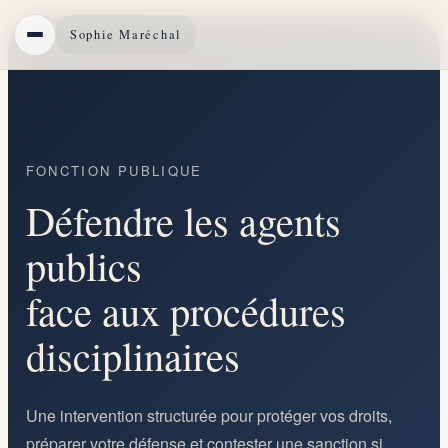
Sophie Maréchal
À PROPOS
COMPÉTENCES
FONCTION PUBLIQUE
Défendre les agents
HONORAIRES
publics
CONTACT
face aux procédures
disciplinaires
Une intervention structurée pour protéger vos droits,
préparer votre défense et contester une sanction si