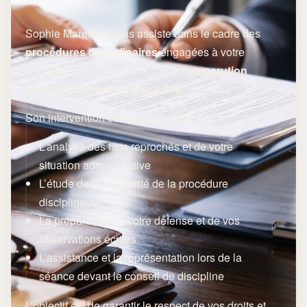
Sophie Maréchal vous assiste dans le cadre des
procédures disciplinaires
engagées à votre
encontre, notamment lors d’une
comparution
devant le conseil de discipline
.
Son intervention comprend notamment :
L’analyse des faits reprochés et de votre
situation administrative
L’étude de la régularité de la procédure
disciplinaire
La préparation de votre défense et de vos
observations écrites
L’assistance et la représentation lors de la
séance devant le conseil de discipline
L’objectif est de garantir le respect de vos droits et