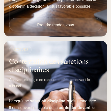
d’obtenir la décision la plus favorable possible.
Prendre rendez-vous
RECOURS
Contestation des sanctions
disciplinaires
Analyse, stratégie de recours et défense devant le
tribunal.
Lorsqu’une
sanction disciplinaire
est prononcée,
il est souvent possible de la
contester devant le